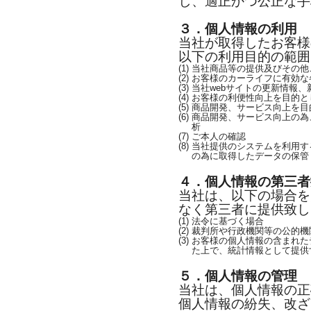
し、適正かつ公正な手
３．個人情報の利用
当社が取得したお客様
以下の利用目的の範囲
(1)
当社商品等の提供及びその他
(2)
お客様のカーライフに有効な
(3)
当社webサイトの更新情報、
(4)
お客様の利便性向上を目的と
(5)
商品開発、サービス向上を目
(6)
商品開発、サービス向上の為
析
(7)
ご本人の確認
(8)
当社提供のシステムを利用す
の為に取得したデータの保管
４．個人情報の第三者
当社は、以下の場合を
なく第三者に提供致し
(1)
法令に基づく場合
(2)
裁判所や行政機関等の公的機
(3)
お客様の個人情報の含まれた
た上で、統計情報として提供
５．個人情報の管理
当社は、個人情報の正
個人情報の紛失、改ざ